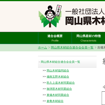
連合会概要
岡山県産材の特徴
Profile
Characteristic
ホーム
岡山県木材組合連合会会員一覧
吉備
岡山県木材組合連合会会員一覧
>>
岡山木材協同組合
>>
備南玉野木材組合
>>
邑久上道木材同業組合
>>
御津郡木材同業組合
>>
東備木材同業組合
>>
倉敷木材組合