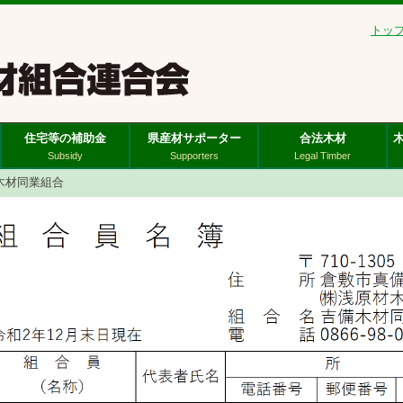
トッ
住宅等の補助金
県産材サポーター
合法木材
Subsidy
Supporters
Legal Timber
木材同業組合