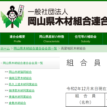
連合会概要
岡山県産材の特徴
住宅等の補助金
Profile
Characteristic
Subsidy
ホーム
岡山県木材組合連合会会員一覧
高梁地区木材組合
岡山県木材組合連合会会員一覧
>>
岡山木材協同組合
>>
備南玉野木材組合
>>
邑久上道木材同業組合
>>
御津郡木材同業組合
>>
東備木材同業組合
>>
倉敷木材組合